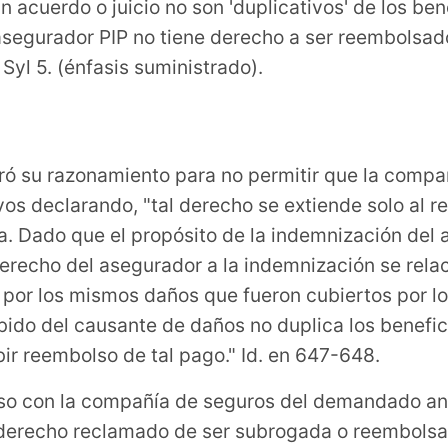
acuerdo o juicio no son 'duplicativos' de los bene
 asegurador PIP no tiene derecho a ser reembolsad
Syl 5. (énfasis suministrado).
ó su razonamiento para no permitir que la comp
os declarando, "tal derecho se extiende solo al r
pa. Dado que el propósito de la indemnización del 
derecho del asegurador a la indemnización se rel
o por los mismos daños que fueron cubiertos por l
ibido del causante de daños no duplica los benefic
ir reembolso de tal pago." Id. en 647-648.
aso con la compañía de seguros del demandado an
 derecho reclamado de ser subrogada o reembolsa