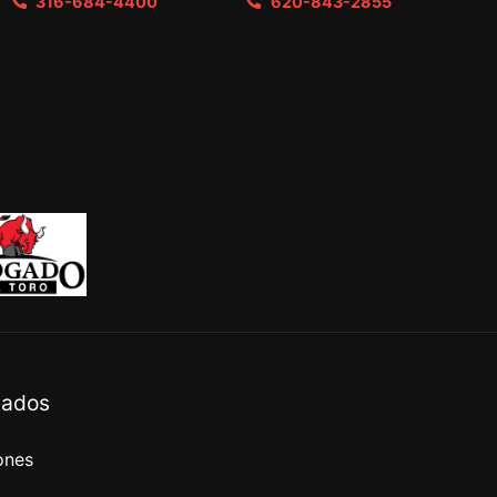
316-684-4400
620-843-2855
vados
ones