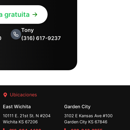
 gratuita
Tony
0
(316) 617-9237
Ubicaciones
East Wichita
Garden City
10111 E. 21st St. N #204
3102 E Kansas Ave #100
Wichita KS 67206
Garden City KS 67846