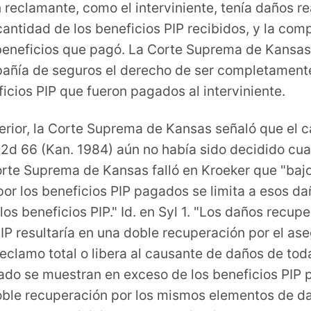
 reclamante, como el interviniente, tenía daños r
cantidad de los beneficios PIP recibidos, y la co
beneficios que pagó. La Corte Suprema de Kansas r
compañía de seguros el derecho de ser completamen
icios PIP que fueron pagados al interviniente.
nferior, la Corte Suprema de Kansas señaló que el 
.2d 66 (Kan. 1984) aún no había sido decidido cua
 Corte Suprema de Kansas falló en Kroeker que "baj
or los beneficios PIP pagados se limita a esos d
los beneficios PIP." Id. en Syl 1. "Los daños recu
P resultaría en una doble recuperación por el asegu
eclamo total o libera al causante de daños de toda
rado se muestran en exceso de los beneficios PIP
oble recuperación por los mismos elementos de da