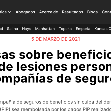
tica
Abogados
Acerca de
Resultados
Blogs
Cont
nd
Salina
Hays
Manhattan
Topeka
Emporia
Kansas C
5 DE MARZO DE 2021
as sobre beneficio
de lesiones person
ompañías de segur
ompañía de seguros de beneficios sin culpa del d
(PIP) sea reembolsada por los pagos PIP realizad