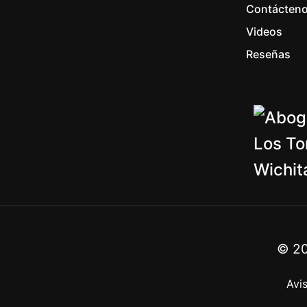
Contácten
Videos
Reseñas
©
2
Avi