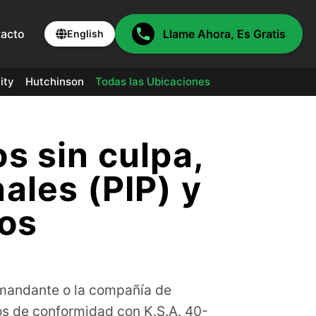
acto
Llame Ahora, Es Gratis
English
ity
Hutchinson
Todas las Ubicaciones
s sin culpa,
ales (PIP) y
os
emandante o la compañía de
os de conformidad con K.S.A. 40-