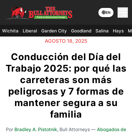
EN
Wichita
Liberal
Garden City
Goodland
Salina
Hays
M
AGOSTO 18, 2025
Conducción del Día del
Trabajo 2025: por qué las
carreteras son más
peligrosas y 7 formas de
mantener segura a su
familia
Por
Bradley A. Pistotnik
,
Bull Attorneys
—
Abogados de