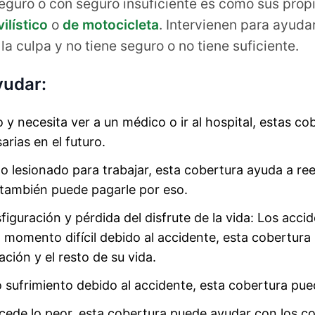
seguro o con seguro insuficiente es como sus prop
ilístico
o
de motocicleta
. Intervienen para ayuda
 la culpa y no tiene seguro o no tiene suficiente.
yudar:
 y necesita ver a un médico o ir al hospital, estas c
arias en el futuro.
do lesionado para trabajar, esta cobertura ayuda a r
, también puede pagarle por eso.
figuración y pérdida del disfrute de la vida: Los acc
n momento difícil debido al accidente, esta cobertura
ción y el resto de su vida.
 o sufrimiento debido al accidente, esta cobertura pued
ucede lo peor, esta cobertura puede ayudar con los co