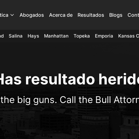
tica
Abogados
Acerca de
Resultados
Blogs
Cont
nd
Salina
Hays
Manhattan
Topeka
Emporia
Kansas C
Has resultado herid
 the big guns. Call the Bull Attor