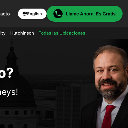
acto
Llame Ahora, Es Gratis
English
ity
Hutchinson
Todas las Ubicaciones
o?
neys!